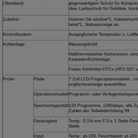
(Standard)
gegenwärtigem Schutz für Kompres
über Lastsschutz für Gebläse, tro
Zubehör
Visieren Sie window*1, Kabelansc
lamp*1, Statusanzeige an
Kontrollsystem
Ausgeglichene Temperatur u. Luft
Kühlanlage
Wassergekühlt
Halbhermetischer Kompressor, ein
KaskadenKühlanlage,
Freies Kühlmittel CFCs (HFC-507 
Prüfer
Platte
7 Zoll LCD-Fingerspitzentablett-, c
englischeanzeige auswählbar
Operationsmodell
Programm- oder Verlegenheitspunk
Speicherkapazität
120 Programme, 1200steps, alle Zy
Zyklen der Teilwiederholung 99
Genauigkeit
Temp.: 0,1% von F.S-± 1 Stelle Feuc
Stelle
Input
Temp.: pt-100, Feuchtigkeit: pt-10