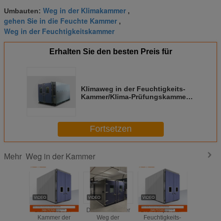
Weg in der Klimakammer
Umbauten:
,
gehen Sie in die Feuchte Kammer
,
Weg in der Feuchtigkeitskammer
Erhalten Sie den besten Preis für
Klimaweg in der Feuchtigkeits-
Kammer/Klima-Prüfungskammern
verdoppeln Wing Open
Fortsetzen
Weg in der Kammer
Mehr
Laborversuch-
Die Kammer/der
Die Temperatur-
Die Ka
Kammer der
Weg der
Feuchtigkeits-
Brand 