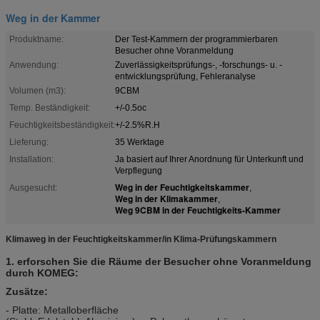
Weg in der Kammer
Produktname:
Der Test-Kammern der programmierbaren
Besucher ohne Voranmeldung
Anwendung:
Zuverlässigkeitsprüfungs-, -forschungs- u. -
entwicklungsprüfung, Fehleranalyse
Volumen (m3):
9CBM
Temp. Beständigkeit:
+/-0.5oc
Feuchtigkeitsbeständigkeit:
+/-2.5%R.H
Lieferung:
35 Werktage
Installation:
Ja basiert auf Ihrer Anordnung für Unterkunft und
Verpflegung
Weg in der Feuchtigkeitskammer
Ausgesucht:
,
Weg in der Klimakammer
,
Weg 9CBM in der Feuchtigkeits-Kammer
Klimaweg in der Feuchtigkeitskammer/in Klima-Prüfungskammern
1. erforschen Sie die Räume der Besucher ohne Voranmeldung
durch KOMEG:
Zusätze:
- Platte: Metalloberfläche