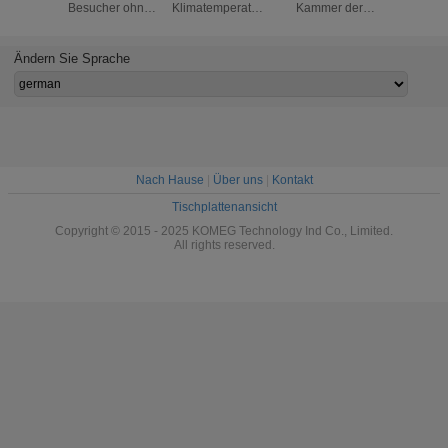
Besucher ohne
Klimatemperatur-
Kammer der
Besuche
Voranmeldung/Temperatur-
Feuchtigkeits-
Besucher ohne
Voranme
Feuchtigkeits-
Besucher ohne
Voranmeldung für
der
Kammer für LCD-
Voranmeldung im
Automobilkomponenten,
beschleu
Ändern Sie Sprache
Anzeige
Raum
elektronische
Alterung 
Bauelemente
Rau
Laborve
Ausrüstu
Monit
Nach Hause
|
Über uns
|
Kontakt
Tischplattenansicht
Copyright © 2015 - 2025 KOMEG Technology Ind Co., Limited.
All rights reserved.