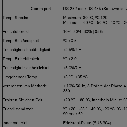
Comm.port
RS-232 oder RS-485 (Softawre ist 
Temp. Strecke
Maximum: 80 ºC, ºC 120;
Minimum: -60 ºC, -50 ºC, -40 ºC, -30
Feuchtebereich
10%, 20%, 30% | 95%
Temp. Beständigkeit
ºC ±0.5
Feuchtigkeitsbeständigkeit
±2.5%R.H
Temp. Einheitlichkeit
ºC ±2.0
Feuchtigkeitseinheitlichkeit
±5.0%R.H
Umgebender Temp.
+5 ºC~+35 ºC
Verdrahten von Methode
± 10% 50Hz, 3 Drähte der Phase 4
380
Erhitzen Sie oben Zeit
+20 ºC~+80 ºC, innerhalb Minute 6
Zugstillstandszeit
ºC +20 | -55 º, -40 ºC, -20 ºC, ºC -
90 oder 60
Innenmaterial
Edelstahl-Platte (SUS 304)