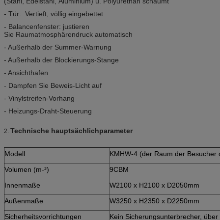
(Stahl, Edelstahl, Aluminium) u. Polyurethan schäumt
- Tür: Vertieft, völlig eingebettet
- Balancenfenster: justieren
Sie Raumatmosphärendruck automatisch
- Außerhalb der Summer-Warnung
- Außerhalb der Blockierungs-Stange
- Ansichthafen
- Dampfen Sie Beweis-Licht auf
- Vinylstreifen-Vorhang
- Heizungs-Draht-Steuerung
Technische hauptsächlichparameter
2.
Modell
KMHW-4 (der Raum der Besucher 
Volumen (m-³)
9CBM
Innenmaße
W2100 x H2100 x D2050mm
Außenmaße
W3250 x H2350 x D2250mm
Sicherheitsvorrichtungen
Kein Sicherungsunterbrecher, über 