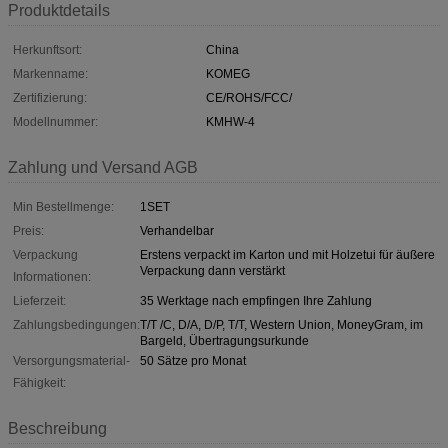
Produktdetails
Herkunftsort:
China
Markenname:
KOMEG
Zertifizierung:
CE/ROHS/FCC/
Modellnummer:
KMHW-4
Zahlung und Versand AGB
Min Bestellmenge:
1SET
Preis:
Verhandelbar
Verpackung
Erstens verpackt im Karton und mit Holzetui für äußere
Verpackung dann verstärkt
Informationen:
Lieferzeit:
35 Werktage nach empfingen Ihre Zahlung
Zahlungsbedingungen:
T/T /C, D/A, D/P, T/T, Western Union, MoneyGram, im
Bargeld, Übertragungsurkunde
Versorgungsmaterial-
50 Sätze pro Monat
Fähigkeit:
Beschreibung