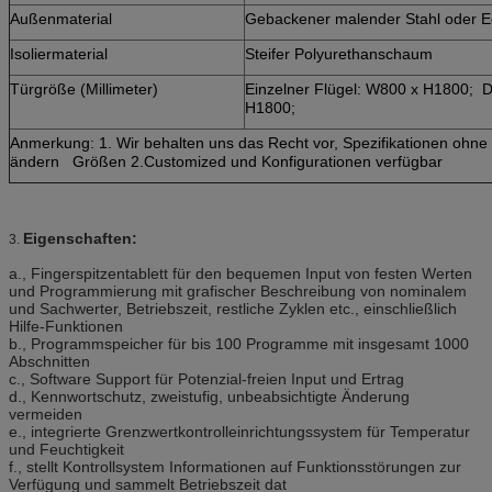
Außenmaterial
Gebackener malender Stahl oder E
Isoliermaterial
Steifer Polyurethanschaum
Türgröße (Millimeter)
Einzelner Flügel: W800 x H1800; D
H1800;
Anmerkung: 1. Wir behalten uns das Recht vor, Spezifikationen ohne
ändern Größen 2.Customized und Konfigurationen verfügbar
Eigenschaften:
3.
a., Fingerspitzentablett für den bequemen Input von festen Werten
und Programmierung mit grafischer Beschreibung von nominalem
und Sachwerter, Betriebszeit, restliche Zyklen etc., einschließlich
Hilfe-Funktionen
b., Programmspeicher für bis 100 Programme mit insgesamt 1000
Abschnitten
c., Software Support für Potenzial-freien Input und Ertrag
d., Kennwortschutz, zweistufig, unbeabsichtigte Änderung
vermeiden
e., integrierte Grenzwertkontrolleinrichtungssystem für Temperatur
und Feuchtigkeit
f., stellt Kontrollsystem Informationen auf Funktionsstörungen zur
Verfügung und sammelt Betriebszeit dat