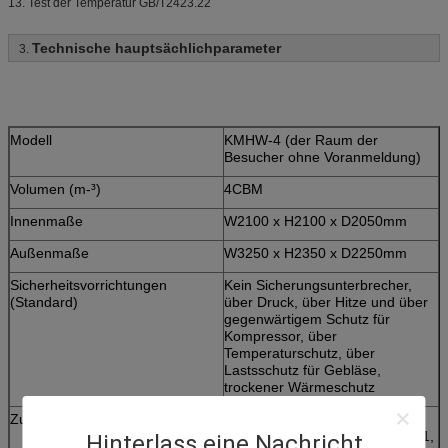
13. Test der Temperatur GB/T2423.22
Technische hauptsächlichparameter
3.
Modell
KMHW-4 (der Raum der
Besucher ohne Voranmeldung)
Volumen (m-³)
4CBM
Innenmaße
W2100 x H2100 x D2050mm
Außenmaße
W3250 x H2350 x D2250mm
Sicherheitsvorrichtungen
Kein Sicherungsunterbrecher,
(Standard)
über Druck, über Hitze und über
gegenwärtigem Schutz für
Kompressor, über
Temperaturschutz, über
Lastsschutz für Gebläse,
trockener Wärmeschutz
Zubehör
Visieren Sie window*1,
Kabelanschluss (portΦ50mm) *1,
Hinterlass eine Nachricht