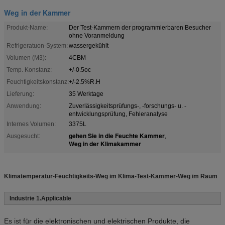
Weg in der Kammer
Produkt-Name:
Der Test-Kammern der programmierbaren Besucher
ohne Voranmeldung
Refrigeratuon-System:
wassergekühlt
Volumen (M3):
4CBM
Temp. Konstanz:
+/-0.5oc
Feuchtigkeitskonstanz:
+/-2.5%R.H
Lieferung:
35 Werktage
Anwendung:
Zuverlässigkeitsprüfungs-, -forschungs- u. -
entwicklungsprüfung, Fehleranalyse
Internes Volumen:
3375L
gehen Sie in die Feuchte Kammer
Ausgesucht:
,
Weg in der Klimakammer
Klimatemperatur-Feuchtigkeits-Weg im Klima-Test-Kammer-Weg im Raum
Industrie 1.Applicable
Es ist für die elektronischen und elektrischen Produkte, die