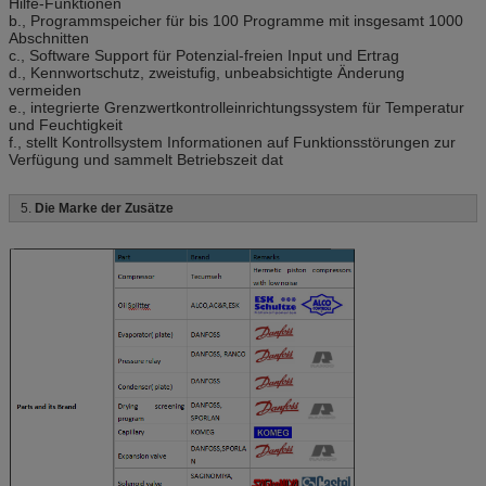
Hilfe-Funktionen
b., Programmspeicher für bis 100 Programme mit insgesamt 1000
Erhitzen Sie oben Zeit
+20 ºC~+80 ºC, innerhalb Minute
Abschnitten
60
c., Software Support für Potenzial-freien Input und Ertrag
d., Kennwortschutz, zweistufig, unbeabsichtigte Änderung
Zugstillstandszeit
ºC +20 | -55 º, -40 ºC, -20 ºC, ºC
vermeiden
-10, innerhalb Minute 120 oder
e., integrierte Grenzwertkontrolleinrichtungssystem für Temperatur
90 oder 60
und Feuchtigkeit
f., stellt Kontrollsystem Informationen auf Funktionsstörungen zur
Innenmaterial
Edelstahl-Platte (SUS 304)
Verfügung und sammelt Betriebszeit dat
Außenmaterial
Gebackener malender Stahl oder
Edelstahl (SUS304)
5.
Die Marke der Zusätze
Isoliermaterial
Steifer Polyurethanschaum
Tür-Größe (Millimeter)
Einzelner Flügel: W800 x H1800;
Doppelter Flügel: W1600 x
H1800;
Anmerkung: 1. Wir behalten uns das Recht vor, Spezifikationen
ohne vorherige Ankündigung zu ändern Größen 2.Customized
und Konfigurationen verfügbar