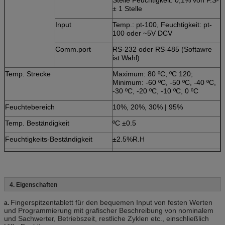
± 1 Stelle
Input
Temp.: pt-100, Feuchtigkeit: pt-
100 oder ~5V DCV
Comm.port
RS-232 oder RS-485 (Softawre
ist Wahl)
Temp. Strecke
Maximum: 80 ºC, ºC 120;
Minimum: -60 ºC, -50 ºC, -40 ºC,
-30 ºC, -20 ºC, -10 ºC, 0 ºC
Feuchtebereich
10%, 20%, 30% | 95%
Temp. Beständigkeit
ºC ±0.5
Feuchtigkeits-Beständigkeit
±2.5%R.H
Temp. Einheitlichkeit
ºC ±2.0
Feuchtigkeits-Einheitlichkeit
±5.0%R.H
4. Eigenschaften
Umgebender Temp.
+5 ºC~+35 ºC
Fingerspitzentablett für den bequemen Input von festen Werten
a.
Verdrahten von Methode
± 10% 50Hz, 3 Drähte der Phase
und Programmierung mit grafischer Beschreibung von nominalem
4 + Erdungen Wechselstroms
und Sachwerter, Betriebszeit, restliche Zyklen etc., einschließlich
380