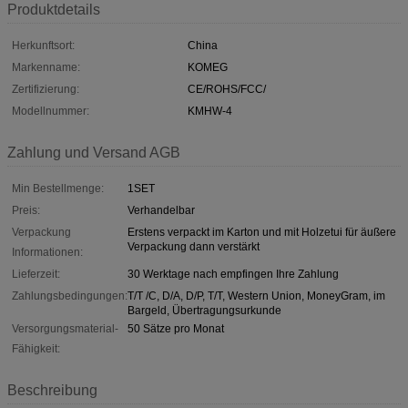
Produktdetails
Herkunftsort:
China
Markenname:
KOMEG
Zertifizierung:
CE/ROHS/FCC/
Modellnummer:
KMHW-4
Zahlung und Versand AGB
Min Bestellmenge:
1SET
Preis:
Verhandelbar
Verpackung
Erstens verpackt im Karton und mit Holzetui für äußere
Verpackung dann verstärkt
Informationen:
Lieferzeit:
30 Werktage nach empfingen Ihre Zahlung
Zahlungsbedingungen:
T/T /C, D/A, D/P, T/T, Western Union, MoneyGram, im
Bargeld, Übertragungsurkunde
Versorgungsmaterial-
50 Sätze pro Monat
Fähigkeit:
Beschreibung