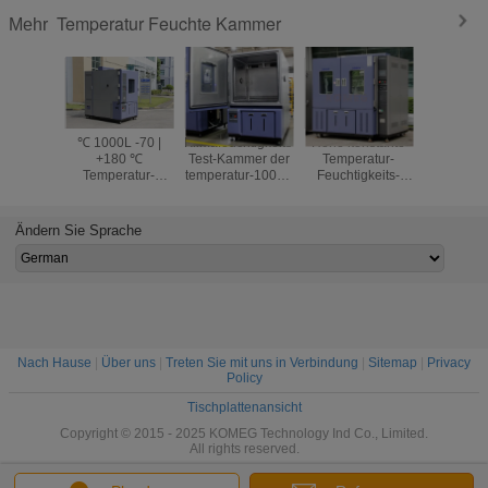
Temperatur Feuchte Kammer
Mehr
℃ 1000L -70 |
Klimafeuchtigkeits-
Hohe konstante
Programm
+180 ℃
Test-Kammer der
Temperatur-
Tempera
Temperatur-
temperatur-1000L
Feuchtigkeits-
Feuchtig
Feuchtigkeits-
mit großer
Kammer-einfache
Test-Kamm
Kammer für
Beobachtungs-
Operation der
Automob
Metalle, Nahrung,
Tür
Zuverlässigkeits-
Elekt
Ändern Sie Sprache
Chemikalien
1500L
Nach Hause
|
Über uns
|
Treten Sie mit uns in Verbindung
|
Sitemap
|
Privacy
Policy
Tischplattenansicht
Copyright © 2015 - 2025 KOMEG Technology Ind Co., Limited.
All rights reserved.