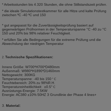
* Arbeitsstunden bis 4.320 Stunden, die ohne Stillstandszeit prüfen.
* die ideale Simulationstestkammer für alle Hitze und kalte Prüfung
zwischen ºC -40 ºC und 150
* gut angepasst für die Zuverlässigkeitsprüfung basiert auf
gegenwärtigen Prüfnormen in der Temperaturspanne °C -40 zu °C
150 und 20% bis 98% relativer Feuchtigkeit.
* erfüllen Sie alle Bedingungen für die extreme Prüfung und die
Abwechslung der niedrigen Temperatur
Technische Spezifikationen:
2.
Innere Größe: W700*H700*D480mm
Außenmaß: W980*H1890*D1460mm
Nettogewicht: 300KG
Temperaturspanne: -40 bis 150
° C
Feuchtebereich: 20% zu 98%R.H.
Temperatureinheitlichkeit: ±0.5°
C
Ausrüstungs-Energie: 7.5KW
Energie: AC380 ±10% 50HZ 3 Grundlinie der Phase 4 lines+
3.
Material: