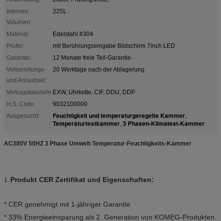
Internes
225L
Volumen:
Material:
Edelstahl #304
Prüfer:
mit Berührungseingabe Bildschirm 7inch LED
Garantie:
12 Monate freie Teil-Garantie-
Vorbereitungs-
20 Werktage nach der Ablagerung
und Anlaufzeit:
Vertragsklauseln:
EXW, Uhrkette, CIF, DDU, DDP
H.S. Code:
9032100000
Feuchtigkeit und temperaturgeregelte Kammer
Ausgesucht:
,
Temperaturtestkammer
3 Phasen-Klimatest-Kammer
,
AC380V 50HZ 3 Phase Umwelt-Temperatur-Feuchtigkeits-Kammer
Produkt CER Zertifikat und Eigenschaften:
1.
* CER genehmigt mit 1-jähriger Garantie
* 33% Energieeinsparung als 2. Generation von KOMEG-Produkten.