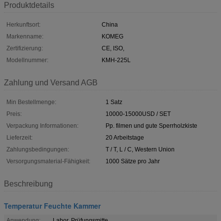
Produktdetails
Herkunftsort:
China
Markenname:
KOMEG
Zertifizierung:
CE, ISO,
Modellnummer:
KMH-225L
Zahlung und Versand AGB
Min Bestellmenge:
1 Satz
Preis:
10000-15000USD / SET
Verpackung Informationen:
Pp. filmen und gute Sperrholzkiste
Lieferzeit:
20 Arbeitstage
Zahlungsbedingungen:
T / T, L / C, Western Union
Versorgungsmaterial-Fähigkeit:
1000 Sätze pro Jahr
Beschreibung
Temperatur Feuchte Kammer
Anwendung:
Labor, Prüfungsmitte,