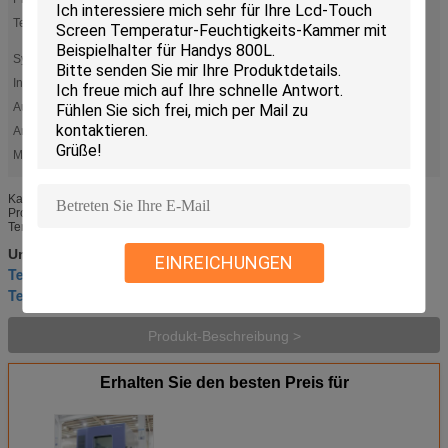
Temperaturspanne:
+25℃60%RH; +30℃65%RH; +40℃75%RH (drei
Fixpunkttemperatur und -feuchtigkeit)
System:
Ausgeglichenes und Luftfeuchteregelungssystem
Innenmaterial:
Edelstahlplatte (SUS304)
Außenmaterial:
Gebackener malender Stahl oder Edelstahl (SUS304)
Amibient-Temp:
°C +5 °C~+35
Markieren:
,
Temperatur- und Feuchtigkeitskammer
Feuchtigkeit und temperaturgeregelte Kammer
Kammer der Temperatur 800L und des Feuchtigkeitstests mit Beispielhalter
Produkt-Anwendung Temperatur- und Feuchtigkeitstestkammer wird auch
Temperatur und Feuchtigkeit genannt Prüfmaschine, konstante ...
Feuchtigkeit und temperaturgeregelte Kammer
Umbauten:
,
EINREICHUNGEN
Temperatur- und Feuchtigkeitskammer
,
Temperatur-Prüfschrank
Produkt-Beschreibung >
Erhalten Sie den besten Preis für