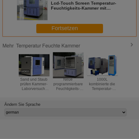
Lcd-Touch Screen Temperatur-
Feuchtigkeits-Kammer mit
Beispielhalter für Handys 800L
Fortsetzen
Temperatur Feuchte Kammer
Mehr
Sand und Staub
Neue
1000L
AC380V 
prüfen Kammer-
programmierbare
kombinierte die
Phas
Laborversuch-
Feuchtigkeits-
Temperatur-
Temperat
Kammer/Dustproof-
zerteilt klimatische
Feuchtigkeits-
Feuchtig
Test-Kammer
Test-Kammer der
Erschütterung, die
Klimat
Temperatur-
in einer Test-
Kamm
Ändern Sie Sprache
1000L für Gule
Kammer für
Aerospace
kombiniert wurde