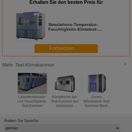
Erhalten Sie den besten Preis für
Simulations-Temperatur-
Feuchtigkeits-Klimatest-
Kammer/Umweltprüfgerät
Fortsetzen
Test-Klimakammer
Mehr
Labortemperatur-
Klimatische der
Zonen-
Scha
und Feuchtigkeits-
Test-Kammer der
Wärmestoß-Test-
Isolier
Test-Kammer
modularen
Kammer Bock-
klimatisch
Besucher ohne
Kompressor-3,
Kammer-
Voranmeldung für
Edelstahl-Platte
niedri
körperlichen Test
Temperatu
Ändern Sie Sprache
oder
der
Chemikalien-Test
Zuverlässi