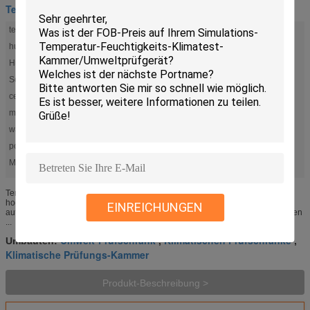
Test-Klimakammer
temperature range:
-40-150C
humidity range:
20-98%
Humidity Chambers:
Moisture or relative humidity
Solar-/geführte Test-Kammer:
Nach Maß
certification:
CE Certified
material:
stainless steel
warranty:
1year
power:
AC 380±10%50Hz
Markieren:
,
Klimatische Prüfungs-Kammer
Umwelt-Prüfschrank
Temperatur-Feuchtigkeits-Klimatest-Kammer Eigenschaftena., nahm
hochwertiger Auftritt, der Körper eine Bogenform, Oberflächeneine
EINREICHUNGEN
automobilbeschichtungstechnologie, die verarbeiten, und einen mechanischen
...
Umwelt-Prüfschrank
Klimatischen Prüfschränke
Umbauten:
,
,
Klimatische Prüfungs-Kammer
Produkt-Beschreibung >