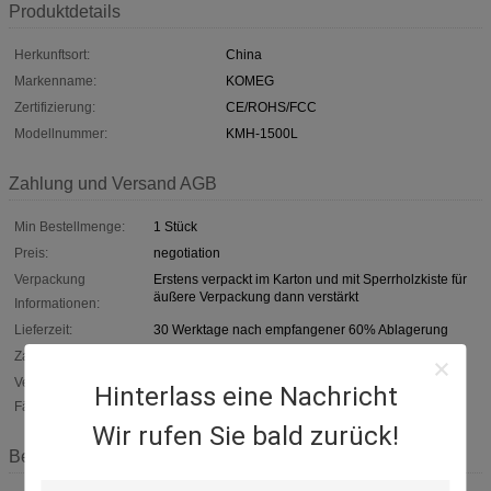
Produktdetails
Herkunftsort:
China
Markenname:
KOMEG
Zertifizierung:
CE/ROHS/FCC
Modellnummer:
KMH-1500L
Zahlung und Versand AGB
Min Bestellmenge:
1 Stück
Preis:
negotiation
Verpackung
Erstens verpackt im Karton und mit Sperrholzkiste für
äußere Verpackung dann verstärkt
Informationen:
Lieferzeit:
30 Werktage nach empfangener 60% Ablagerung
Zahlungsbedingungen:
T/T, verkäuflich
Versorgungsmaterial-
50Sets pro Monat
Hinterlass eine Nachricht
Fähigkeit:
Wir rufen Sie bald zurück!
Beschreibung