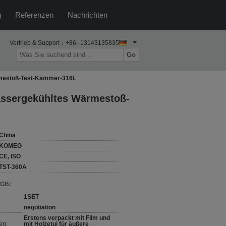
g
Referenzen
Nachrichten
Vertrieb & Support：
+86--13143135835
Go
rmestoß-Test-Kammer-316L
assergekühltes Wärmestoß-
China
KOMEG
CE, ISO
TST-360A
AGB:
1SET
negotiation
Erstens verpackt mit Film und
en:
mit Holzetui für äußere