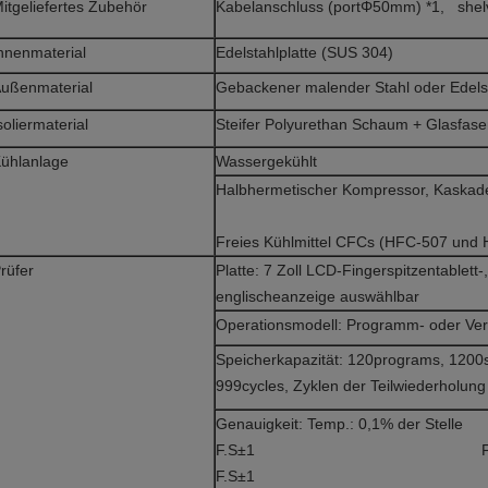
itgeliefertes Zubehör
Kabelanschluss (portΦ50mm) *1, shel
nnenmaterial
Edelstahlplatte (SUS 304)
ußenmaterial
Gebackener malender Stahl oder Edels
soliermaterial
Steifer Polyurethan Schaum + Glasfase
ühlanlage
Wassergekühlt
Halbhermetischer Kompressor, Kaskad
Freies Kühlmittel CFCs (HFC-507 und
rüfer
Platte: 7 Zoll LCD-Fingerspitzentablett-
englischeanzeige auswählbar
Operationsmodell: Programm- oder Ver
Speicherkapazität: 120programs, 1200s
999cycles, Zyklen der Teilwiederholung
Genauigkeit: Temp.: 0,1% der Stelle
F.S±1 Feuchtigkeit: 
F.S±1