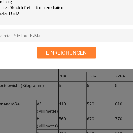
jede segmentiert.
Programmschleife kann 32000mal, kleine Schleife sein 32000mal;
Große eingebaute Lagerung, kann 90 Tageskalenderdaten, historisch
Minute ist)
Stützenglisch, chinesisch und so weiter.
.
Spezifikationen
EINREICHUNGEN
odell
Wärmestoßtestkammer
TST-A Reihe
70A
130A
226A
estgewicht (Kilogramm)
5
5
5
nnengröße
W
410
520
610
(Millimeter)
H
560
670
770
(Millimeter)