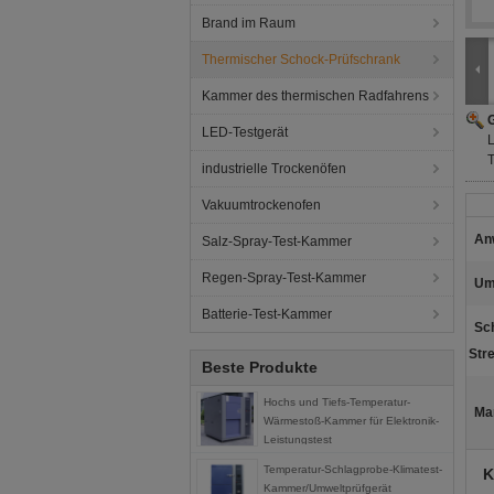
Brand im Raum
Thermischer Schock-Prüfschrank
Kammer des thermischen Radfahrens
G
LED-Testgerät
industrielle Trockenöfen
Vakuumtrockenofen
An
Salz-Spray-Test-Kammer
Regen-Spray-Test-Kammer
Um
Batterie-Test-Kammer
Sc
Str
Beste Produkte
Hochs und Tiefs-Temperatur-
Ma
Wärmestoß-Kammer für Elektronik-
Leistungstest
Temperatur-Schlagprobe-Klimatest-
K
Kammer/Umweltprüfgerät