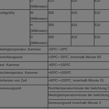
D
410
520
610
(Millimeter)
orbgröße
W
300
410
510
(Millimeter)
H
300
410
510
(Millimeter)
D
300
410
510
(Millimeter)
iedrigtemperatur. Kammer
-55ºC~-10ºC
orkühlungszeit
+20ºC~-55ºC, innerhalb Minute 60
est. Kammer
-40ºC~+150ºC
ochtemperatur. Kammer
+60ºC~+200ºC
orheizen von Zeit
+60ºC~+200ºC, innerhalb Minute 25
enesungszeit
Hochtemperaturminute der belichtung 
Niedrigtemperaturminute der belichtun
Genesungszeit innerhalb Minute 3