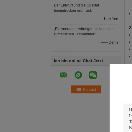
Der Entwurf und die Qualität
beeindrucken mich viel.
—— Herr Yee
2
„Ein vertrauenswürdiger Lieferant der
klimatischen Testkammer“.
—— Denis
Ich bin online Chat Jetzt
2
3