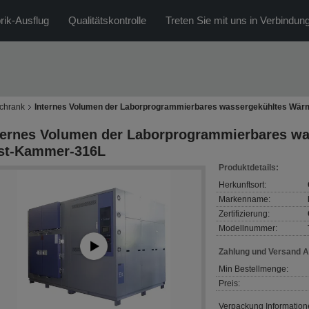
rik-Ausflug
Qualitätskontrolle
Treten Sie mit uns in Verbindun
chrank
Internes Volumen der Laborprogrammierbares wassergekühltes Wä
ternes Volumen der Laborprogrammierbares w
st-Kammer-316L
Produktdetails:
Herkunftsort:
Markenname:
Zertifizierung:
Modellnummer:
Zahlung und Versand 
Min Bestellmenge:
Preis:
Verpackung Information