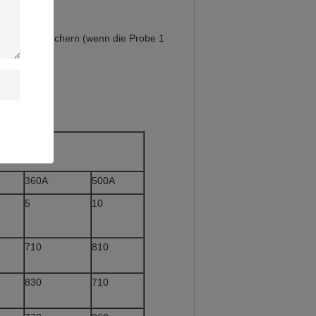
e Kurve speichern (wenn die Probe 1
360A
500A
5
10
710
810
830
710