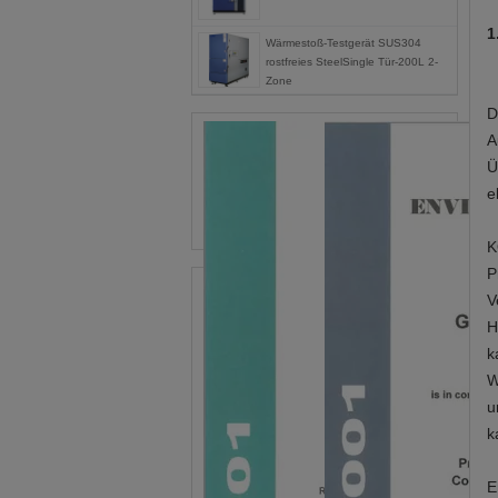
1
Wärmestoß-Testgerät SUS304
rostfreies SteelSingle Tür-200L 2-
Zone
D
A
Ü
e
K
P
V
H
k
W
u
k
E