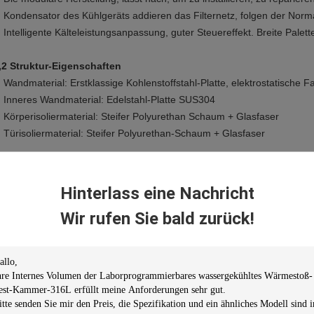
Kondensator des Kühlgeräts addieren das Filternetz, folgen der Norma
Intelligente Kälteleistungsanpassung, guter Steuereffekt. Breite Palett
,2 Struktur-Eigenschaften
Wandmaterial: Erstklassige Kohlenstoffstahl-Platte, elektrostatische
Inneres Wandmaterial: Edelstahl-Platte SUS304
Körperisoliermaterial: Steifer Polyurethan Schaum + Glasfaser
Türisoliermaterial: Steifer Polyurethan-Schaum + Glasfaser
,3 Material:
Hinterlass eine Nachricht
Innenmaterial: Edelstahl-Platte SUS304#
Wir rufen Sie bald zurück!
Außenmaterial: Gebackene malende Stahlplatte oder Edelstahl SUS3
Isoliermaterial: Steifer Polyurethan Schaum und Glasfaser-Wolle
.
Warum KOMEG Ihre beste Wahl ist?
Stellen Sie USB-Port, R485 Schnittstelle, USB-Download zur Verfügun
Die große Kapazität speichert möglicherweise 13450 Segmente, mit s