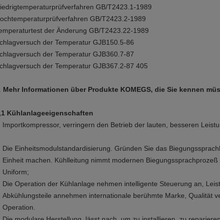
iedrigtemperaturprüfverfahren GB/T2423.1-1989
ochtemperaturprüfverfahren GB/T2423.2-1989
emperaturtest der Änderung GB/T2423.22-1989
chlagversuch der Temperatur GJB150.5-86
chlagversuch der Temperatur GJB360.7-87
chlagversuch der Temperatur GJB367.2-87 405
.
Mehr Informationen über Produkte KOMEGS, die Sie kennen mü
,1 Kühlanlageeigenschaften
Importkompressor, verringern den Betrieb der lauten, besseren Leistu
Die Einheitsmodulstandardisierung. Gründen Sie das Biegungssprachh
Einheit machen. Kühlleitung nimmt modernen Biegungssprachprozeß a
Uniform;
Die Operation der Kühlanlage nehmen intelligente Steuerung an, Leist
Abkühlungsteile annehmen internationale berühmte Marke, Qualität vers
Operation.
Die modulare Herstellung, lässt nach, um zu installieren, zu reparier