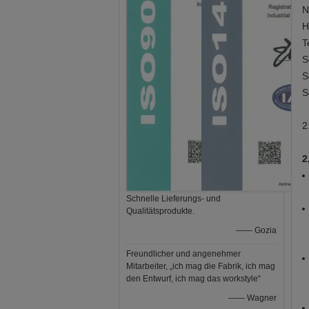
N
H
T
S
S
S
2
2
Schnelle Lieferungs- und
Qualitätsprodukte.
—— Gozia
Freundlicher und angenehmer
Mitarbeiter, „ich mag die Fabrik, ich mag
den Entwurf, ich mag das workstyle“
—— Wagner