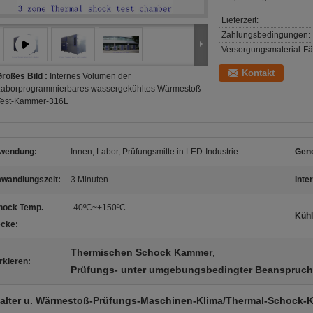
Lieferzeit:
Zahlungsbedingungen:
Versorgungsmaterial-Fäh
Kontakt
roßes Bild :
Internes Volumen der
Laborprogrammierbares wassergekühltes Wärmestoß-
Test-Kammer-316L
wendung:
Innen, Labor, Prüfungsmitte in LED-Industrie
Gene
wandlungszeit:
3 Minuten
Inte
hock Temp.
-40ºC~+150ºC
Kühl
ecke:
Thermischen Schock Kammer
,
rkieren:
Prüfungs- unter umgebungsbedingter Beanspru
alter u. Wärmestoß-Prüfungs-Maschinen-Klima/Thermal-Schock