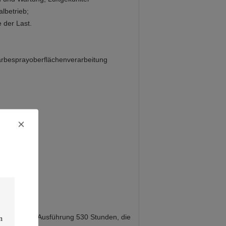
lbetrieb;
e der Last.
 Farbesprayoberflächenverarbeitung
04#
g;
uper langer Ausführung 530 Stunden, die