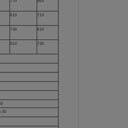
770
860
610
710
730
610
510
730
30
g 30