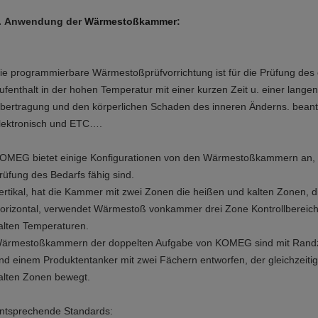
. Anwendung der
Wärmestoßkammer
:
ie programmierbare Wärmestoßprüfvorrichtung ist für die Prüfung des ca
ufenthalt in der hohen Temperatur mit einer kurzen Zeit u. einer lange
bertragung und den körperlichen Schaden des inneren Änderns. beantr
lektronisch und ETC….
OMEG bietet einige Konfigurationen von den Wärmestoßkammern an, di
rüfung des Bedarfs fähig sind.
ertikal, hat die Kammer mit zwei Zonen die heißen und kalten Zonen,
orizontal, verwendet Wärmestoß vonkammer drei Zone Kontrollbereic
alten Temperaturen.
ärmestoßkammern der doppelten Aufgabe von KOMEG sind mit Randzo
nd einem Produktentanker mit zwei Fächern entworfen, der gleichzeiti
alten Zonen bewegt.
ntsprechende Standards: