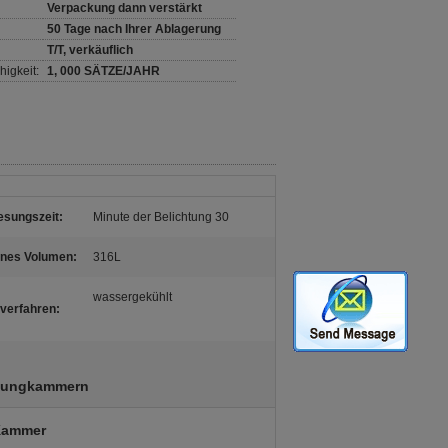
Verpackung dann verstärkt
50 Tage nach Ihrer Ablagerung
T/T, verkäuflich
igkeit:
1, 000 SÄTZE/JAHR
sungszeit:
Minute der Belichtung 30
rnes Volumen:
316L
wassergekühlt
verfahren:
chungkammern
-Kammer