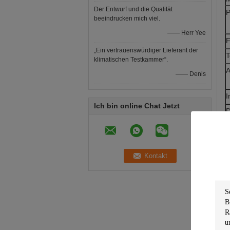
Der Entwurf und die Qualität
P
beeindrucken mich viel.
—— Herr Yee
F
„Ein vertrauenswürdiger Lieferant der
T
klimatischen Testkammer“.
A
—— Denis
I
Ich bin online Chat Jetzt
D
S
K
K
K
H
G
B