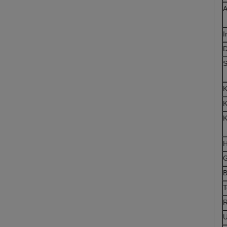
A
I
D
S
K
K
K
H
G
B
T
R
U