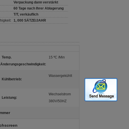
Verpackung dann verstärkt
60 Tage nach Ihrer Ablagerung
T/T, verkäuflich
igkeit:
1, 000 SÄTZE/JAHR
Temp.
15 ºC /Min
Änderungsgeschwindigkeit:
Wassergekühlt
Kühlbetrieb:
Wechselstrom
Leistung:
380V/50HZ
ammer
uchscreen