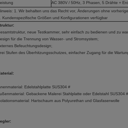
eistung
AC 380V / 50Hz, 3 Phasen, 5 Drähte + Er
inweis: 1. Wir behalten uns das Recht vor, Änderungen ohne vorher
. Kundenspezifische Größen und Konfigurationen verfügbar
truktur:
esamtstruktur, neue Testkammer, sehr einfach zu bedienen und zu war
esign für die Trennung von Wasser- und Stromsystem;
xternes Befeuchtungsdesign;
rei Stufen des Überhitzungsschutzes, einfacher Zugang für die Wartun
aterial:
nnenmaterial: Edelstahlplatte SUS304 #
ußenmaterial: Gebackene Malerei Stahlplatte oder Edelstahl SUS304 
solationsmaterial: Hartschaum aus Polyurethan und Glasfaserwolle
egler: