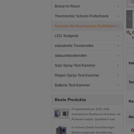
Brand im Raum
Thermischer Schock-Prüfschrank
Kammer des thermischen Radfahrens
G
LED-Testgerät
R
industrielle Trockenöfen
Vakuumtrockenofen
In
Salz-Spray-Test-Kammer
Regen-Spray-Test-Kammer
Te
Batterie-Test-Kammer
Beste Produkte
Reg
Programmierbare ESS 408L
thermisches Radfahren-Kammer mit
Ma
Äußerem walzte Stahlblech kalt
In hohem Grade beschleunigte
G
Belastungsprobe-thermisches