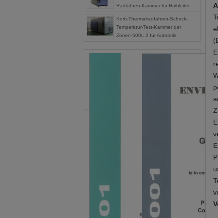
A
Radfahren-Kammer für Halbleiter
Tesing
T
Korb-Thermalradfahren-Schock-
Temperatur-Test-Kammer der
e
Zonen-500L 2 für Autoteile
(
E
r
W
p
a
Z
E
v
E
P
u
T
v
V