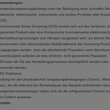
nwendungen:
emperaturanpassungsprüfung unter der Bedingung einer schnellen Änd
lektrische, elektronische, Instrumente und andere Produkte oder Ersat
ESS)
nvironmental Stress Screening (ESS) bezieht sich auf das Verfahren, b
epariertes Produkt oder eine Komponente (normalerweise elektronisch
echselbeanspruchungen und Vibration ausgesetzt wird, um latente Def
ermanenten oder katastrophalen Ausfall während des Screening-Proze
usgegangen werden, dass die überlebende Population nach Abschluss
uverlässigkeit aufweist als eine ähnliche, nicht gescreente Population.
SS kann als Teil des Herstellungsprozesses durchgeführt werden oder i
erwendet werden.
SS-Testzweck
rüfung bei den physikalischen Umgebungsbedingungen (Schock, Vibrati
sw.), die die während der Betriebsdauer des Bauteils auftretenden sim
emperaturschwankungen haben sich als die erfolgreichsten Formen von
on Fehlern erwiesen.
orteile: