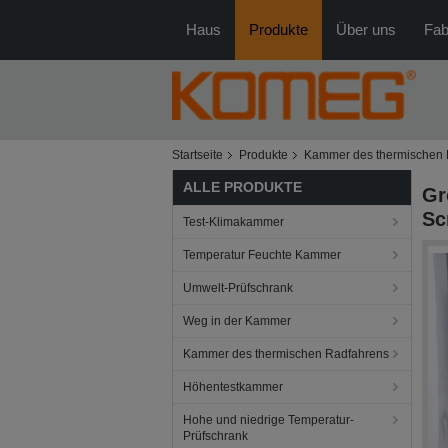
Haus
Produkte
Über uns
Fab
Startseite
Produkte
Kammer des thermischen 
ALLE PRODUKTE
Gr
Sc
Test-Klimakammer
Temperatur Feuchte Kammer
Umwelt-Prüfschrank
Weg in der Kammer
Kammer des thermischen Radfahrens
Höhentestkammer
Hohe und niedrige Temperatur-
Prüfschrank