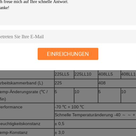
emperatursensor
Pt-100
egler
Touchscreen programmierbare Steuerung
mgebungstemparatur.
+ 5 ℃ ℃ + 35
eistung
AC 380V / 50Hz, 3 Phasen, 5 Drähte + Erdu
inweis: 1. Wir behalten uns das Recht vor, Änderungen ohne vorher
. Kundenspezifische Größen und Konfigurationen verfügbar
EINREICHUNGEN
pezifikationen
odell
ESS-LL
225LL5
225LL10
408LL5
408LL1
rbeitskammerband (L)
225
408
emp-Änderungsrate (℃ /
5
10
5
10
in)
erformance
-70 ℃ + 100 ℃
Schnelle Temperaturänderung -40 ～ ～ + 8
euchtigkeitskonstanz
± 0,5
emp-Konstanz
± 3,0