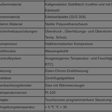
ußenmaterial
Kaltgewalztes Stahlblech (rostfrei und mit
Edelstahl
nnenmaterial
Edelstahlplatte (SUS 304)
ämm Material
Steifer Polyurethanschaum
icherheitsausrüstungen
Überdruck-, Überhitzungs- und Überstroms
Temp. Schutz,
ompressor
Halbhermetischer Kompressor
ühlmodus
Wassergekühlt
ontrollsystem
Ausgewogenes Temperatur- und Feuchtigk
BTC)
eizung
Eisen-Chrom-Drahtheizung
ebläse
Zentrifugalgebläse
eobachtungsfenster
Glas mit Wärmeerzeuger
emperatursensor
Pt-100
egler
Touchscreen programmierbare Steuerung
mgebungstemparatur.
+ 5 ℃ ℃ + 35