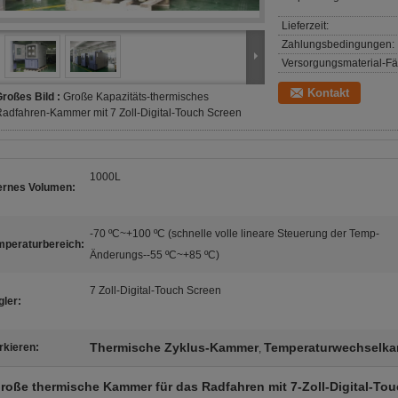
Lieferzeit:
Zahlungsbedingungen:
Versorgungsmaterial-Fäh
Kontakt
roßes Bild :
Große Kapazitäts-thermisches
adfahren-Kammer mit 7 Zoll-Digital-Touch Screen
1000L
ternes Volumen:
-70 ºC~+100 ºC (schnelle volle lineare Steuerung der Temp-
mperaturbereich:
Änderungs--55 ºC~+85 ºC)
7 Zoll-Digital-Touch Screen
ler:
Thermische Zyklus-Kammer
Temperaturwechselk
rkieren:
,
roße thermische Kammer für das Radfahren mit 7-Zoll-Digital-To