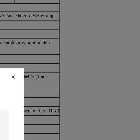
℃ Volle lineare Steuerung
nststoffspray behandelt) /
utz für Verdichter, über
tsregelungssystem (Typ BTC)