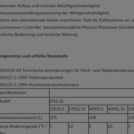
ationaler Aufbau und schnelle Abkühlgeschwindigkeit
requenzumwandlungssteuerung der Windgeschwindigkeit.
immt eine internationale Marke importierter Teile für Kühlsysteme an, 
ouchscreen-Controller, benutzerfreundliche Mensch-Maschine-Schnittste
infache Bedienung und einfache Wartung.
mgesetzte und erfüllte Standards
B10592-89 Technische Anforderungen für Hoch- und Niedertemperat
B2423.1-1989 Tieftemperaturtest
B2423.2-1989 Hochtemperaturtestmodus
pezifikationen
odell
ESS-SL
225SL5
225SL10
408SL5
408SL10
10
rbeitskammerband (L)
225
408
10
emp-Änderungsrate (℃ /
5
10
5
10
5
in)