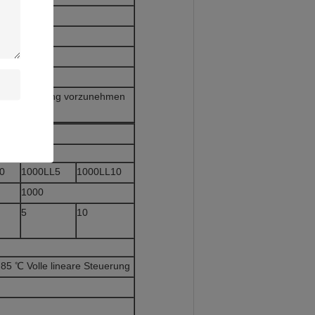
ngskabel
ige Ankündigung vorzunehmen
0
1000LL5
1000LL10
1000
5
10
5 ℃ Volle lineare Steuerung