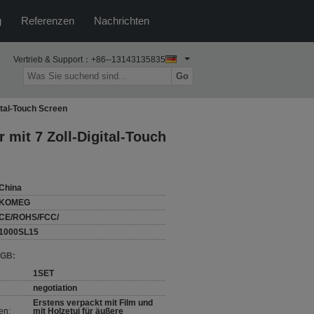
g
Referenzen
Nachrichten
Vertrieb & Support：
+86--13143135835
Go
tal-Touch Screen
mit 7 Zoll-Digital-Touch
China
KOMEG
CE/ROHS/FCC/
1000SL15
AGB:
1SET
negotiation
Erstens verpackt mit Film und
en:
mit Holzetui für äußere