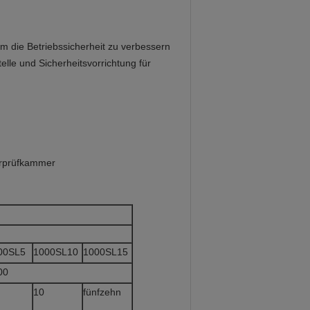
um die Betriebssicherheit zu verbessern
lle und Sicherheitsvorrichtung für
urprüfkammer
00SL5
1000SL10
1000SL15
00
10
fünfzehn