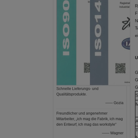
R
F
N
T
e
U
G
G
G
Schnelle Lieferungs- und
Qualitätsprodukte.
S
—— Gozia
M
Freundlicher und angenehmer
Mitarbeiter, „ich mag die Fabrik, ich mag
A
den Entwurf, ich mag das workstyle“
T
—— Wagner
M