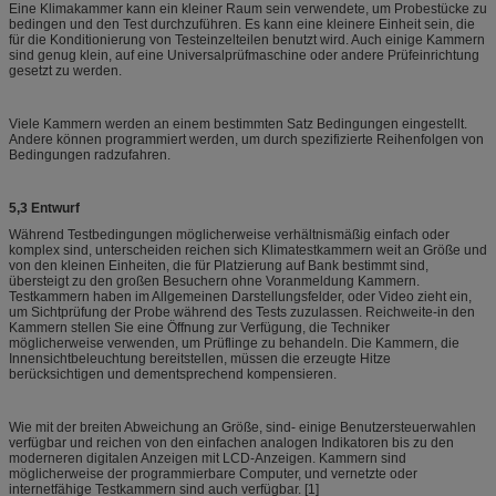
Eine Klimakammer kann ein kleiner Raum sein verwendete, um Probestücke zu
bedingen und den Test durchzuführen. Es kann eine kleinere Einheit sein, die
für die Konditionierung von Testeinzelteilen benutzt wird. Auch einige Kammern
sind genug klein, auf eine Universalprüfmaschine oder andere Prüfeinrichtung
gesetzt zu werden.
Viele Kammern werden an einem bestimmten Satz Bedingungen eingestellt.
Andere können programmiert werden, um durch spezifizierte Reihenfolgen von
Bedingungen radzufahren.
5,3 Entwurf
Während Testbedingungen möglicherweise verhältnismäßig einfach oder
komplex sind, unterscheiden reichen sich Klimatestkammern weit an Größe und
von den kleinen Einheiten, die für Platzierung auf Bank bestimmt sind,
übersteigt zu den großen Besuchern ohne Voranmeldung Kammern.
Testkammern haben im Allgemeinen Darstellungsfelder, oder Video zieht ein,
um Sichtprüfung der Probe während des Tests zuzulassen. Reichweite-in den
Kammern stellen Sie eine Öffnung zur Verfügung, die Techniker
möglicherweise verwenden, um Prüflinge zu behandeln. Die Kammern, die
Innensichtbeleuchtung bereitstellen, müssen die erzeugte Hitze
berücksichtigen und dementsprechend kompensieren.
Wie mit der breiten Abweichung an Größe, sind- einige Benutzersteuerwahlen
verfügbar und reichen von den einfachen analogen Indikatoren bis zu den
moderneren digitalen Anzeigen mit LCD-Anzeigen. Kammern sind
möglicherweise der programmierbare Computer, und vernetzte oder
internetfähige Testkammern sind auch verfügbar. [1]