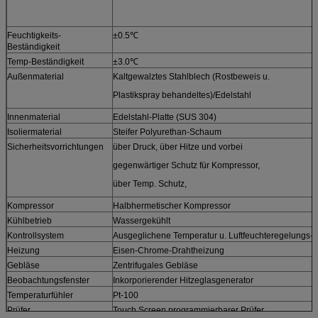
Feuchtigkeits-
±0.5℃
Beständigkeit
Temp-Beständigkeit
±3.0℃
Außenmaterial
Kaltgewalztes Stahlblech (Rostbeweis u.
Plastikspray behandeltes)/Edelstahl
Innenmaterial
Edelstahl-Platte (SUS 304)
Isoliermaterial
Steifer Polyurethan-Schaum
Sicherheitsvorrichtungen
über Druck, über Hitze und vorbei
gegenwärtiger Schutz für Kompressor,
über Temp. Schutz,
Kompressor
Halbhermetischer Kompressor
Kühlbetrieb
Wassergekühlt
Kontrollsystem
Ausgeglichene Temperatur u. Luftfeuchteregelungs-
Heizung
Eisen-Chrome-Drahtheizung
Gebläse
Zentrifugales Gebläse
Beobachtungsfenster
Inkorporierender Hitzeglasgenerator
Temperaturfühler
Pt-100
Prüfer
Touch Screen programmierbarer Prüfer