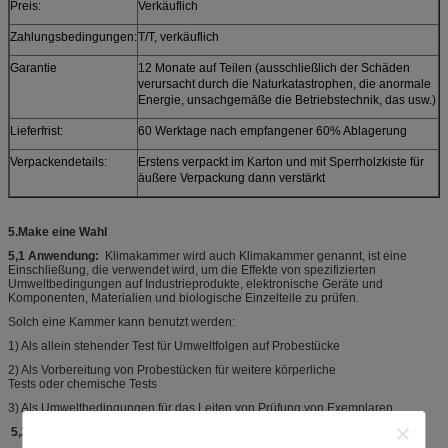
Preis:
Verkäuflich
Zahlungsbedingungen:
T/T, verkäuflich
Garantie
12 Monate auf Teilen (ausschließlich der Schäden
verursacht durch die Naturkatastrophen, die anormale
Energie, unsachgemäße die Betriebstechnik, das usw.)
Lieferfrist:
60 Werktage nach empfangener 60% Ablagerung
Verpackendetails:
Erstens verpackt im Karton und mit Sperrholzkiste für
äußere Verpackung dann verstärkt
5.Make eine Wahl
5,1 Anwendung:
Klimakammer wird auch Klimakammer genannt, ist eine
Einschließung, die verwendet wird, um die Effekte von spezifizierten
Umweltbedingungen auf Industrieprodukte, elektronische Geräte und
Komponenten, Materialien und biologische Einzelteile zu prüfen.
Solch eine Kammer kann benutzt werden:
1) Als allein stehender Test für Umweltfolgen auf Probestücke
2) Als Vorbereitung von Probestücken für weitere körperliche
Tests oder chemische Tests
3) Als Umweltbedingungen für das Leiten von Prüfung von Exemplaren
5,2 Überblick