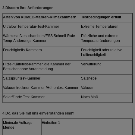
3.Discern Ihre Anforderungen
Arten von KOMEG-Marken-Klimakammern
Testbedingungen erfüllt
Ultralow Temperatur-Test-Kammer
Extreme Temperaturen
Wärmestoßtest chambers/ESS Schnell-Rate
Plötzliche und extreme
Temp-Änderungs-Kammer
Temperaturänderungen
Feuchtigkeits-Kammern
Feuchtigkeit oder relative
Luftfeuchtigkeit
Hitze-/Kältetest-Kammer, die Kammer der
Verwitterung
Besucher ohne Voranmeldung
Salzsprühtest-Kammer
Salznebel
Vakuumtrockner-Kammer-/Höhentest Kammer
Vakuum
Solar/führte Test-Kammer
Nach Maß
4.Do, das Sie mit uns einverstanden sind?
Minimale Auftrags-
Einheiten 1
Menge: