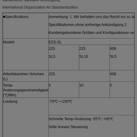
Kanadische Standard-Vereinigung
International Organization for Standardization
■Specifications
Anmerkung: 1. Wir behalten uns das Recht vor zu än
Spezifikationen ohne vorherige Ankündigung 2.
Kundengebundene Größen und Konfigurationen verf
Modell
ESS-SL
225
225
408
SL5
SL10
SL5
Arbeitskammer-Volumen
225
408
(L)
Temp-
5
10
5
Änderungsgeschwindigkeit
(℃/Min)
Leistung
-70℃~+100℃
Schnelle Temp-Änderung -55℃~+85℃
Volle lineare Steuerung