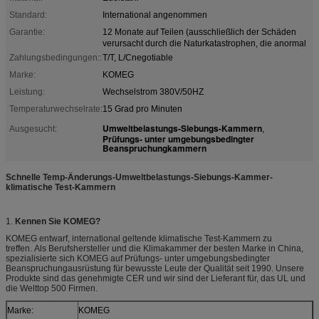
Standard:
International angenommen
Garantie:
12 Monate auf Teilen (ausschließlich der Schäden
verursacht durch die Naturkatastrophen, die anormal
Zahlungsbedingungen::
T/T, L/Cnegotiable
Marke:
KOMEG
Leistung:
Wechselstrom 380V/50HZ
Temperaturwechselrate:
15 Grad pro Minuten
Umweltbelastungs-Siebungs-Kammern
Ausgesucht:
,
Prüfungs- unter umgebungsbedingter
Beanspruchungkammern
Schnelle Temp-Änderungs-Umweltbelastungs-Siebungs-Kammer-
klimatische Test-Kammern
1.
Kennen Sie KOMEG?
KOMEG entwarf, international geltende klimatische Test-Kammern zu
treffen. Als Berufshersteller und die Klimakammer der besten Marke in China,
spezialisierte sich KOMEG auf Prüfungs- unter umgebungsbedingter
Beanspruchungausrüstung für bewusste Leute der Qualität seit 1990. Unsere
Produkte sind das genehmigte CER und wir sind der Lieferant für, das UL und
die Welttop 500 Firmen.
Marke:
KOMEG