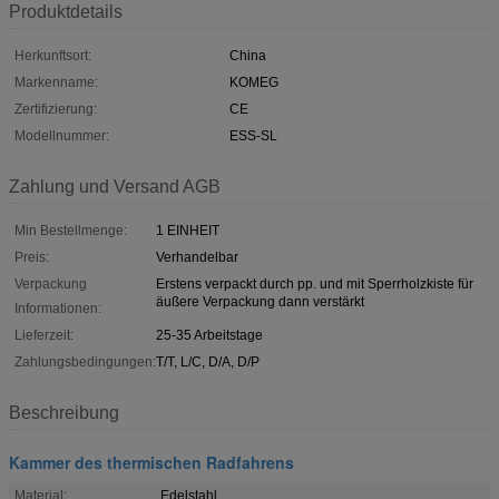
Produktdetails
Herkunftsort:
China
Markenname:
KOMEG
Zertifizierung:
CE
Modellnummer:
ESS-SL
Zahlung und Versand AGB
Min Bestellmenge:
1 EINHEIT
Preis:
Verhandelbar
Verpackung
Erstens verpackt durch pp. und mit Sperrholzkiste für
äußere Verpackung dann verstärkt
Informationen:
Lieferzeit:
25-35 Arbeitstage
Zahlungsbedingungen:
T/T, L/C, D/A, D/P
Beschreibung
Kammer des thermischen Radfahrens
Material:
Edelstahl