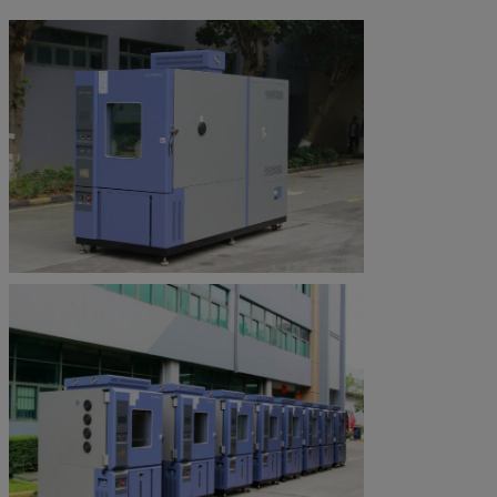
Umgebender Temp.
+5℃~+35℃
Energie
Erdung Wechselstroms 380V/50Hz 3phase 5 wires+
Anmerkung: 1. Wir behalten uns das Recht vor, Spezifikationen 2. ohne vorheri
Kundengebundene Größen und Konfigurationen verfügbar