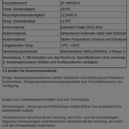
Feuchtebereich
20~98%R.H
Temp. Beständigkeit
±0.5ºC
Feuchtigkeitsbeständigkeit
±2.5%R.H
Temp. Einheitlichkeit
±2.0ºC
Innenmaterial
Edelstahl-Platte (SUS 304)
Außenmaterial
Gebackener malender Stahl oder Edelstah
Isoliermaterial
Steifer Polyurethan Schaum und Glasfaser-
Umgebender Temp.
+5ºC~+35ºC
Verdrahtungsmethode
Wechselstrom 380±10%50Hz, 3 Phase 4 ve
Anmerkung: 1. Wir behalten uns das Recht vor, Spezifikationen ohne vorherige
2. kundengebundene Größen und Konfigurationen verfügbar
5,5 prüfen Sie Kammerstandards
Einige Standardorganisationen stellen Standards und Anleitung auf Klimatest-
Kammerbau, Temperaturüberwachungsstandards und Techniktoleranzen zur
Verfügung.
Institut von Umweltwissenschaften und von Technologie
Klimaanlagen-, Heizungs-und Abkühlungs-Institut (früher das amerikanische
abkühlende Institut)
Amerikanische Gesellschaft der Heizung, des Kühl- und der Klimaanlagen-
Ingenieur-Klimaanlagen-amerikanischen Gesellschaft der Heizung, des Kühl-
und der Klimaanlagen-Ingenieure