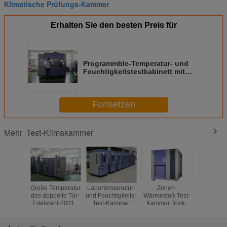
Klimatische Prüfungs-Kammer
Erhalten Sie den besten Preis für
Programmble-Temperatur- und
Feuchtigkeitstestkabinett mit
Übertemperaturschutz
Fortsetzen
Test-Klimakammer
Mehr
Große Temperatur
Labortemperatur-
Zonen-
KMH-Re
des doppelte Tür-
und Feuchtigkeits-
Wärmestoß-Test-
Klimabeein
Edelstahl-2031L
Test-Kammer
Kammer Bock-
Kammer
und Feuchtigkeits-
Kompressor-3,
Automobil
Kammer
Edelstahl-Platte
Prüf