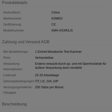
Produktdetails
Herkunftsort:
China
Markenname:
KOMEG
Zertifizierung:
CE
Modellnummer:
KMH-XXXR/L/S
Zahlung und Versand AGB
Min Bestellmenge:
1 Einheit klimatische Test-Kammer
Preis:
Verhandelbar
Verpackung
Erstens verpackt durch pp. und mit Sperrholzkiste für
äußere Verpackung dann verstärkt
Informationen:
Lieferzeit:
25-35 Arbeitstage
Zahlungsbedingungen:
T/T, L/C, D/A, D/P
Versorgungsmaterial-
200 Sätze pro Monat
Fähigkeit:
Beschreibung