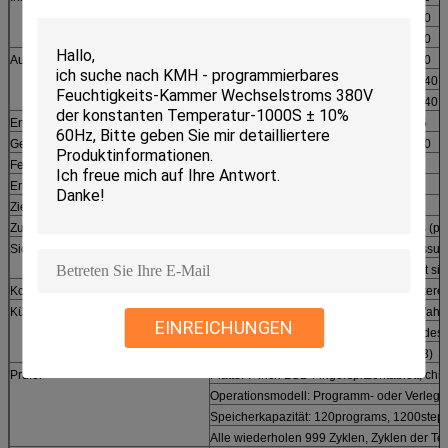
H (Millimeter)
600
700
750
D (Millimeter)
460
480
800
Außengröße
W (Millimeter)
880
980
980
H (Millimeter)
1730
1890
1940
D (Millimeter)
1400
1460
1740
Energie (Kilowatt)
5,8
6
7,5
Gewicht (Kilogramm)
240
280
400
Feuchtigkeitseinheitlichkeit
±3.0%R.H
Erhitzen Sie oben Zeit
-20ºC~+100ºC, innerhalb Minute 35
Ziehen Sie Stillstandszeit
+20ºC~-20ºC, innerhalb Minute 45
Zubehör
Visieren Sie window*1, Kabelanschluss (p
Sicherheitsvorrichtung (Standard)
Kein Sicherungsunterbrecher, über pressur
Über Temp. schützen Sie sich, über Last s
Kontrollsystem
Ausgeglichene Temperatur u. Luftfeuchter
Kühlanlage
Luft abgekühlt (wassergekühlte Art ist Wahl)
EINREICHUNGEN
Hermetischer Kompressor, Kühlanla
CFC-freies Kühlmittel (HFC-507/HFC-23)
Prüfer
Platte: 7-inch LCD Fingerspitzentablett, ch
Operationsmodell: Programm- oder Verlege
Speicherkapazität: 120programs, 1200steps
Alle wiederholen 999 Zyklen, Zyklen der Te