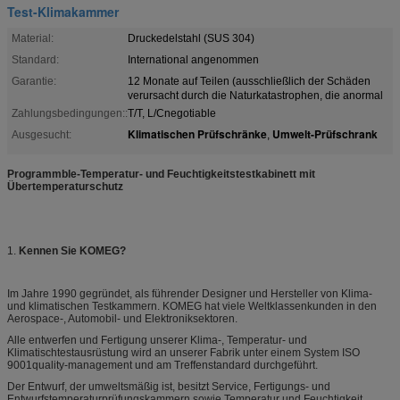
Test-Klimakammer
Material:
Druckedelstahl (SUS 304)
Standard:
International angenommen
Garantie:
12 Monate auf Teilen (ausschließlich der Schäden
verursacht durch die Naturkatastrophen, die anormal
Zahlungsbedingungen::
T/T, L/Cnegotiable
Klimatischen Prüfschränke
Umwelt-Prüfschrank
Ausgesucht:
,
Programmble-Temperatur- und Feuchtigkeitstestkabinett mit
Übertemperaturschutz
1.
Kennen Sie KOMEG?
Im Jahre 1990 gegründet, als führender Designer und Hersteller von Klima-
und klimatischen Testkammern. KOMEG hat viele Weltklassenkunden in den
Aerospace-, Automobil- und Elektroniksektoren.
Alle entwerfen und Fertigung unserer Klima-, Temperatur- und
Klimatischtestausrüstung wird an unserer Fabrik unter einem System ISO
9001quality-management und am Treffenstandard durchgeführt.
Der Entwurf, der umweltsmäßig ist, besitzt Service, Fertigungs- und
Entwurfstemperaturprüfungskammern sowie Temperatur und Feuchtigkeit,