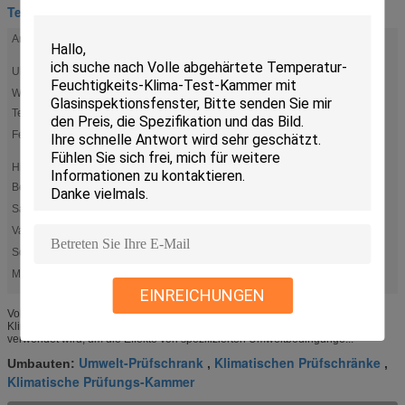
Test-Klimakammer
Arten von KOMEG brennen Klimakammern ein:
Testbedingungen stellten
zufrieden
Ultralow Temperatur-Test-Kammer:
Extreme Temperaturen
Wärmestoßtest chambers/ESS Schnell-klassige
Plötzliche und extreme
Temperaturänderungen
Temp-Änderungs-Kammer:
Feuchtigkeits-Kammern:
Feuchtigkeit oder relative
Luftfeuchtigkeit
Hitze-/Kältetest-Kammer, die Kammer der
Verwitterung
Besucher ohne Voranmeldung:
Salzsprühtest-Kammer:
Salznebel
Vakuumtrockner-Kammer-/Höhentest Kammer:
Vakuum
Solar-/geführte Test-Kammer:
Nach Maß
Markieren:
,
,
klimatische Testkammern
Klimatest-Kammer
Volle abgehärtete Klima-Test-Kammer
EINREICHUNGEN
Volles abgehärtetes Klima-Test-Kammer-Glasinspektionsfenster Anwendung:
Klimakammer wird auch Klimakammer genannt, ist eine Einschließung, die
verwendet wird, um die Effekte von spezifizierten Umweltbedingunge...
Umwelt-Prüfschrank
Klimatischen Prüfschränke
Umbauten:
,
,
Klimatische Prüfungs-Kammer