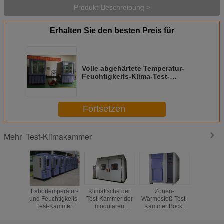
Produkt-Beschreibung >
Erhalten Sie den besten Preis für
Volle abgehärtete Temperatur-
Feuchtigkeits-Klima-Test-
Kammer mit
Glasinspektionsfenster
Fortsetzen
Test-Klimakammer
Mehr
Labortemperatur-
Klimatische der
Zonen-
Scha
und Feuchtigkeits-
Test-Kammer der
Wärmestoß-Test-
Isolier
Test-Kammer
modularen
Kammer Bock-
klimatisch
Besucher ohne
Kompressor-3,
Kammer-
Voranmeldung für
Edelstahl-Platte
niedri