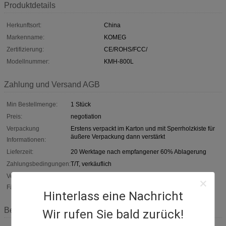
Produktdetails
Herkunftsort:
China
Markenname:
KOMEG
Zertifizierung:
CE/ROHS/FCC/
Modellnummer:
KMH-800L
Zahlung und Versand AGB
Min Bestellmenge:
1 Stück
Preis:
negotiation
Verpackung
Erstens verpackt im Karton und mit Sperrholzkiste für
äußere Verpackung dann verstärkt
Informationen:
Lieferzeit:
20 Werktage nach empfangener 60% Ablagerung
Zahlungsbedingungen:
T/T, verkäuflich
Versorgungsmaterial-
50Sets pro Monat
Fähigkeit:
Hinterlass eine Nachricht
Beschreibung
Wir rufen Sie bald zurück!