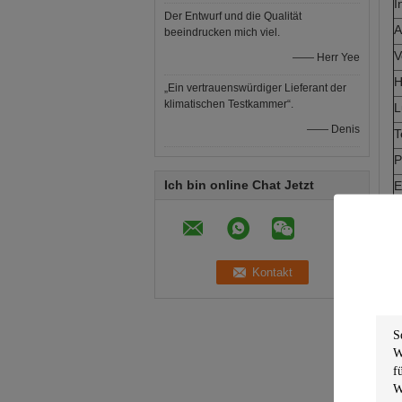
I
Der Entwurf und die Qualität
A
beeindrucken mich viel.
V
—— Herr Yee
H
„Ein vertrauenswürdiger Lieferant der
klimatischen Testkammer“.
L
—— Denis
T
P
Ich bin online Chat Jetzt
E
4
A
A
u