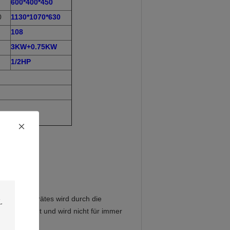
600*400*450
0
1130*1070*630
108
3KW+0.75KW
1/2HP
nere des Gerätes wird durch die
stark gemacht und wird nicht für immer