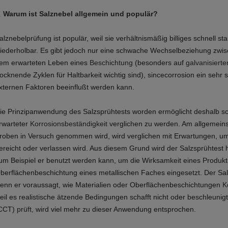
.
Warum ist Salznebel allgemein und populär?
alznebelprüfung ist populär, weil sie verhältnismäßig billiges schnell stan
iederholbar. Es gibt jedoch nur eine schwache Wechselbeziehung zwis
em erwarteten Leben eines
Beschichtung
(besonders auf
galvanisiert
rocknende Zyklen für Haltbarkeit wichtig sind), sincecorrosion ein sehr 
xternen Faktoren beeinflußt werden kann.
ie Prinzipanwendung des Salzsprühtests worden ermöglicht deshalb sch
rwarteter
Korrosionsbeständigkeit
verglichen zu werden. Am allgemeinst
roben in Versuch genommen wird, wird verglichen mit Erwartungen, u
ereicht oder verlassen wird. Aus diesem Grund wird der Salzsprühtest häu
um Beispiel er benutzt werden kann, um die Wirksamkeit eines Produkt
berflächenbeschichtung eines metallischen Faches eingesetzt. Der Sal
enn er voraussagt, wie Materialien oder Oberflächenbeschichtungen
Ko
eil es realistische ätzende Bedingungen schafft nicht oder beschleunig
CCT)
prüft,
wird viel mehr zu dieser Anwendung entsprochen.