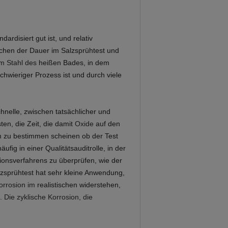
dardisiert gut ist, und relativ
chen der Dauer im Salzsprühtest und
em Stahl des
heißen Bades, in dem
schwieriger Prozess ist und durch viele
nelle, zwischen tatsächlicher und
en, die Zeit, die damit
Oxide
auf den
m zu bestimmen scheinen ob der Test
fig in einer Qualitätsauditrolle, in der
ionsverfahrens zu überprüfen, wie der
zsprühtest hat sehr kleine Anwendung,
rrosion im
realistischen widerstehen,
t.
Die zyklische Korrosion, die