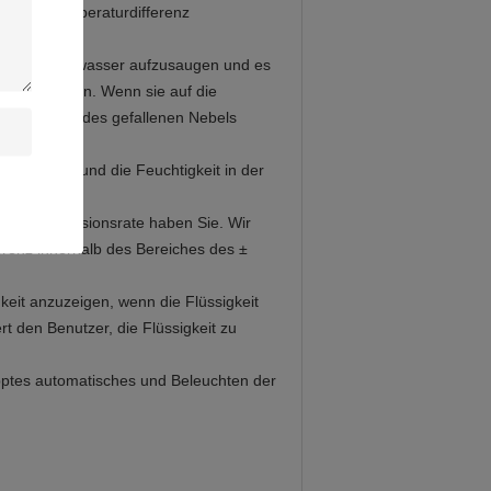
dass die Temperaturdifferenz
en, das Salzwasser aufzusaugen und es
s zu spritzen. Wenn sie auf die
r Unterschied des gefallenen Nebels
n gewohnt und die Feuchtigkeit in der
ng auf Korrosionsrate haben Sie. Wir
renz innerhalb des Bereiches des ±
keit anzuzeigen, wenn die Flüssigkeit
t den Benutzer, die Flüssigkeit zu
ptes automatisches und Beleuchten der