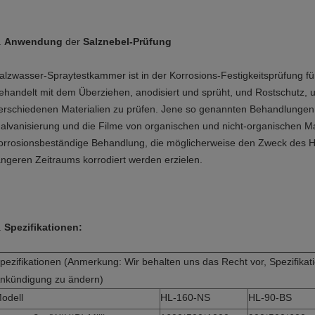
.
Anwendung
der
Salznebel-Prüfung
alzwasser-Spraytestkammer ist in der Korrosions-Festigkeitsprüfung für
ehandelt mit dem Überziehen, anodisiert und sprüht, und Rostschutz,
erschiedenen Materialien zu prüfen. Jene so genannten Behandlungen
alvanisierung und die Filme von organischen und nicht-organischen Mat
orrosionsbeständige Behandlung, die möglicherweise den Zweck des Ha
ängeren Zeitraums korrodiert werden erzielen.
.
Spezifikationen:
pezifikationen (Anmerkung: Wir behalten uns das Recht vor, Spezifika
nkündigung zu ändern)
odell
HL-160-NS
HL-90-BS