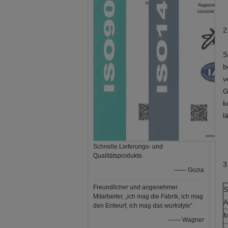
2
S
b
v
G
k
l
Schnelle Lieferungs- und
Qualitätsprodukte.
3
—— Gozia
Freundlicher und angenehmer
S
Mitarbeiter, „ich mag die Fabrik, ich mag
A
den Entwurf, ich mag das workstyle“
M
—— Wagner