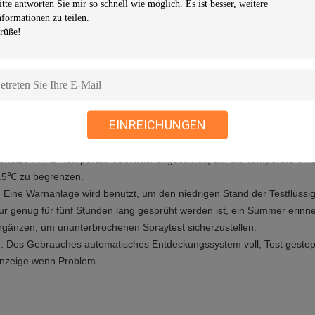
. Die Testkammer ist von fünf Richtungen erhitzt, um sicherzustellen, 
öglicherweise in der Kammer innen gehalten wird (± 1℃).
., Spraydüse: Die Düse wird besonders gemacht, um ihr zu ermöglich
n Form des Nebels mit beträchtlicher hoher Geschwindigkeit dann herau
berfläche des Einzelteils fällt, das geprüft wird, ist möglicherweise de
nnerhalb des ± 0.3ml/80 cm2h kontrolliert.
. HUNTER PRINCIPLE ist, die gesättigte Luft heiß und feucht zu mache
EINREICHUNGEN
estkammer zu halten, die für Test erfordert wird.
. Temperature ist die Voraussetzungszustand, der mit direkte Auswirku
enutzen P.I.D-Temperaturüberwachungseinheit, um die Temperaturdiffe
.5℃ zu begrenzen.
. Eine Warnanlage wird benutzt, um den niedrigen Stand der Testflüssig
ur genug für fünf Stunden lang gesprüht werden ist, ein Summer erinner
rgänzen, um ununterbrochenen Spraytest sicherzustellen.
. Des Gebrauches automatisches Entdeckungssystem voll, Test gestop
nzeige wenn Problem.