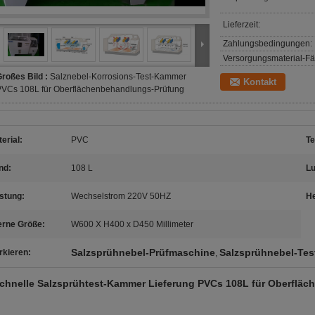
Lieferzeit:
Zahlungsbedingungen:
Versorgungsmaterial-Fäh
roßes Bild :
Salznebel-Korrosions-Test-Kammer
Kontakt
PVCs 108L für Oberflächenbehandlungs-Prüfung
erial:
PVC
Te
nd:
108 L
Lu
stung:
Wechselstrom 220V 50HZ
He
erne Größe:
W600 X H400 x D450 Millimeter
Salzsprühnebel-Prüfmaschine
Salzsprühnebel-Tes
rkieren:
,
chnelle Salzsprühtest-Kammer Lieferung PVCs 108L für Oberflä