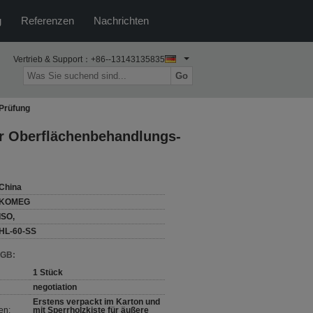
g
Referenzen
Nachrichten
Vertrieb & Support：
+86--13143135835
Go
Prüfung
r Oberflächenbehandlungs-
China
KOMEG
ISO,
HL-60-SS
AGB:
1 Stück
negotiation
Erstens verpackt im Karton und
en:
mit Sperrholzkiste für äußere