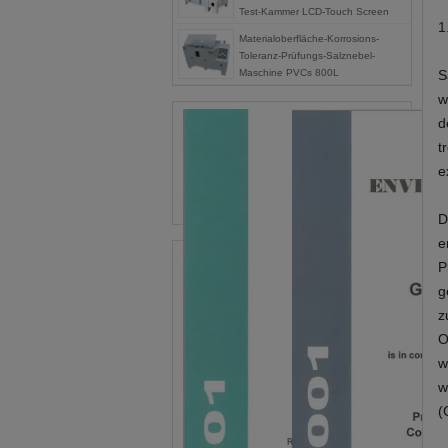
Test-Kammer LCD-Touch Screen
1
Materialoberfläche-Korrosions-
Toleranz-Prüfungs-Salznebel-
Maschine PVCs 800L
S
w
d
t
e
D
e
P
g
z
O
w
w
(