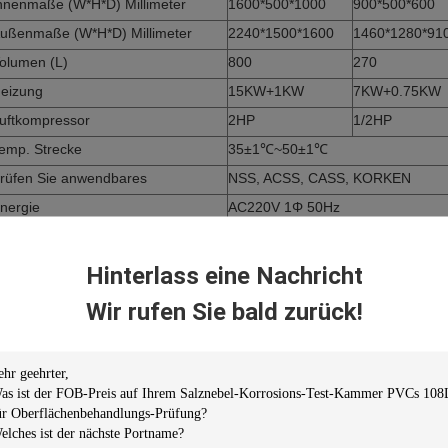
nnenmaße (W*H*D) Millimeter
1600*500*1000
900*500*600
ußenmaße (W*H*D) Millimeter
2240*1500*1600
1460*1280*91
olumen (L)
800
270
eizung
15KW+1KW
7KW+0.75KW
uftkompressor
2HP
1/2HP
emp. Strecke
35±1℃~50±1℃
rüfen Sie anwendbares
NSS, ACSS, CASS, KORKEN
nergie
AC220V 1Φ 50Hz
Hinterlass eine Nachricht
Wir rufen Sie bald zurück!
.
Eigenschaften:
. Das ganze Teil des Gerätes wird von P.V.C gemacht. Blatt und das In
nwendung eines speziellen Futtermaterials verstärkt. Folglich wird es 
mwandeln.