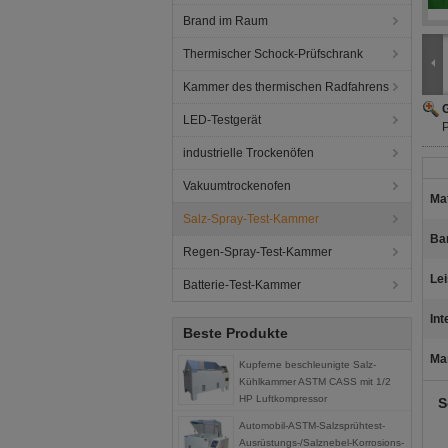
Brand im Raum
Thermischer Schock-Prüfschrank
Kammer des thermischen Radfahrens
G
LED-Testgerät
industrielle Trockenöfen
Vakuumtrockenofen
Mat
Salz-Spray-Test-Kammer
Ba
Regen-Spray-Test-Kammer
Lei
Batterie-Test-Kammer
Int
Beste Produkte
Ma
Kupferne beschleunigte Salz-
Kühlkammer ASTM CASS mit 1/2
HP Luftkompressor
S
Automobil-ASTM-Salzsprühtest-
Ausrüstungs-/Salznebel-Korrosions-