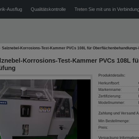
rik-Ausflug
Qualitätskontrolle
Treten Sie mit uns in Verbindun
Salznebel-Korrosions-Test-Kammer PVCs 108L für Oberflächenbehandlungs-
lznebel-Korrosions-Test-Kammer PVCs 108L fü
üfung
Produktdetails:
Herkunftsort:
Markenname:
Zertifizierung:
Modellnummer:
Zahlung und Versand 
Min Bestellmenge:
Preis:
Verpackung Information