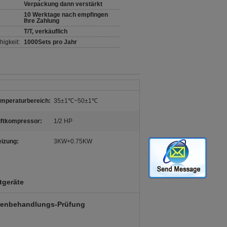
Verpackung dann verstärkt
10 Werktage nach empfingen
Ihre Zahlung
T/T, verkäuflich
igkeit:
1000Sets pro Jahr
mperaturbereich:
35±1℃~50±1℃
ftkompressor:
1/2 HP
izung:
3KW+0.75KW
tgeräte
chenbehandlungs-Prüfung