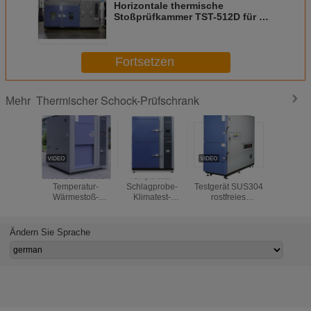
Horizontale thermische
Stoßprüfkammer TST-512D für die
Prüfung in der
Automobilindustrie
Fortsetzen
Thermischer Schock-Prüfschrank
Mehr
Hochs und Tiefs-
Temperatur-
Wärmestoß-
Testgerät
Temperatur-
Schlagprobe-
Testgerät SUS304
freundl
Wärmestoß-
Klimatest-
rostfreies
Kühlmitte
Kammer für
Kammer/Umweltprüfgerät
SteelSingle Tür-
R23 
Elektronik-
200L 2-Zone
Wärmesto
Leistungstest
Ändern Sie Sprache