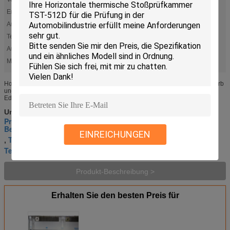
Energie:
78kw
Anwendung:
Automobil
Test-Zone bemisst W×H×D (Millimeter):
800×800×800
Außenmaße W×H×D (Millimeter):
4600×1900×2130
Material:
Edelstahl
Horizontale thermische Stoßprüfkammer TST-512D Eigenschaften Ein Testkorb
und zwei Prüfkammern Links und rechts bewegen Doppeltüren Struktur aus
Edelstahl Maßgeschneiderte Größe Beobachtungsfenster mit einer ...
Umbauten:
Prüfungs- unter umgebungsbedingter
Beanspruchungkammern
EINREICHUNGEN
Thermischen Schock Kammer
,
,
Temperatur-Schock-Test-Kammer
Produkt-Beschreibung >
Erhalten Sie den besten Preis für