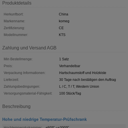
Produktdetails
Herkunftsort:
China
Markenname:
komeg
Zertifizierung:
CE
Modellnummer:
KTS
Zahlung und Versand AGB
Min Bestellmenge:
1 Satz
Preis:
Verhandelbar
Verpackung Informationen:
Hartschaumstoff und Holzkiste
Lieferzeit:
30 Tage nach bestätigen den Auftrag
Zahlungsbedingungen:
L / C, T / T, Western Union
Versorgungsmaterial-Fähigkeit:
100 Stück/Tag
Beschreibung
Hohe und niedrige Temperatur-Prüfschrank
Hochtemperaturkammer:
+60℃ ~+200℃