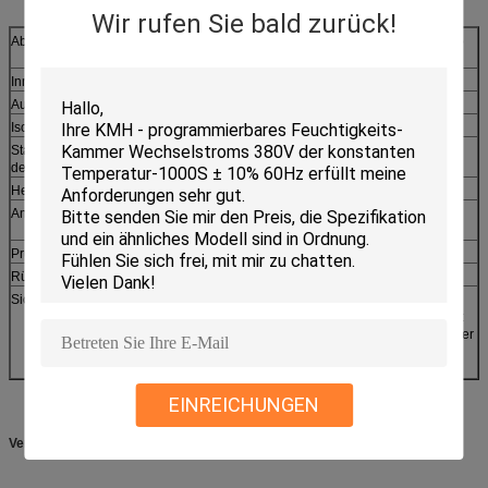
Wir rufen Sie bald zurück!
Abkühlende Rate
≤5 ºC /Min oder ≤10 ºC /Min (-55 ºC~ +80 ºC innerhalb
des Feuchtebereichs)
Innenmaterial
Edelstahlplatte (SUS 304)
Außenmaterial
Gebackener malender Stahl oder Edelstahl (SUS304)
Isoliermaterial
Steifer Polyurethanschaum
Stabilisierter Modus
Ausgeglichene Temperatur u. Luftfeuchteregelungs-
des Temp
System (BTC)
Heizung
Eisenchrom-Drahtheizung
Anblickfenster
inkorporierender Hitzegenerator 470mm*350mm
Glases
Prüfer
Touch Screen Prüfer
Rüttelpult
Gewohnheit, wie verlangt
Sicherheitsvorrichtung
Über Temp. Schutz, über Lastsschutz für Gebläse,
Hydraulisch und wässern Sie trockenen Wärmeschutz
Mangel Schutzes, keinen Sicherungsunterbrecher, über
Druck über Hitze und über gegenwärtigem Schutz für
Kompressor
EINREICHUNGEN
Verpacken