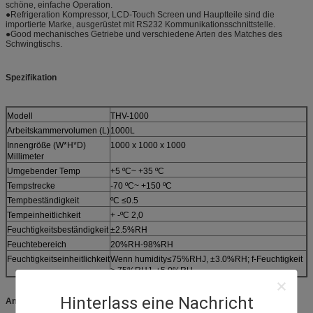
schöne, einfache Operation.
●Refrigeration Kompressor, LCD-Touch Screen und Hauptteile sind die
importierte Marke, ausgerüstet mit RS232 Kommunikationsschnittstelle.
●Good mechanisches Getriebe und verschiedene Arten des Matches des
Schwingtischs.
Spezifikation
Modell
THV-1000
Arbeitskammervolumen (L)
1000L
Innengröße (W*H*D)
1000 x 1000 x 1000
Millimeter
Umgebender Temp
+5 ºC~ +35 ºC
Tempstrecke
-70 ºC~ +150 ºC
Tempbeständigkeit
ºC ≤0.5
Tempeinheitlichkeit
+ -
ºC
2,0
Feuchtigkeitsbeständigkeit
±2.5%RH
Feuchtebereich
20%RH-98%RH
Feuchtigkeitseinheitlichkeit
Wenn humidity≤75%RHJ, ±3.0%RH; f-Feuchtigkeit
> 75%RHJ, ±5.0%RH
Hinterlass eine Nachricht
Andere Spezifikation